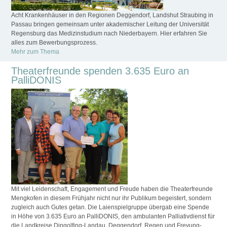
Acht Krankenhäuser in den Regionen Deggendorf, Landshut Straubing in
Passau bringen gemeinsam unter akademischer Leitung der Universität
Regensburg das Medizinstudium nach Niederbayern. Hier erfahren Sie
alles zum Bewerbungsprozess.
Mehr zum Thema
Theaterfreunde spenden 3.635 Euro an
PalliDONIS
Mit viel Leidenschaft, Engagement und Freude haben die Theaterfreunde
Mengkofen in diesem Frühjahr nicht nur ihr Publikum begeistert, sondern
zugleich auch Gutes getan. Die Laienspielgruppe übergab eine Spende
in Höhe von 3.635 Euro an PalliDONIS, den ambulanten Palliativdienst für
die Landkreise Dingolfing-Landau, Deggendorf, Regen und Freyung-