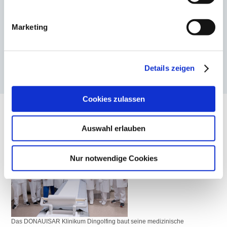
Marketing
Die bayerischen Krankenhäuser machen derzeit gemeinsam auf die
Herausforderungen aufmerksam, vor denen die stationäre
Gesundheitsversorgung steht. Auch das DONAUISAR Klinikum unterstützt
Details zeigen
die Initiative der Bayerischen Krankenhausgesellschaft.
Mehr zum Thema
Cookies zulassen
Mehr diagnostische Möglichkeiten am DIK
Dingolfing
Auswahl erlauben
Nur notwendige Cookies
Das DONAUISAR Klinikum Dingolfing baut seine medizinische