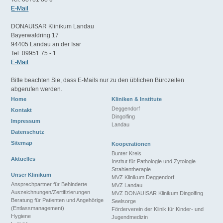
E-Mail
DONAUISAR Klinikum Landau
Bayerwaldring 17
94405 Landau an der Isar
Tel: 09951 75 - 1
E-Mail
Bitte beachten Sie, dass E-Mails nur zu den üblichen Bürozeiten
abgerufen werden.
Home
Kliniken & Institute
Deggendorf
Kontakt
Dingolfing
Impressum
Landau
Datenschutz
Sitemap
Kooperationen
Bunter Kreis
Aktuelles
Institut für Pathologie und Zytologie
Strahlentherapie
Unser Klinikum
MVZ Klinikum Deggendorf
Ansprechpartner für Behinderte
MVZ Landau
Auszeichnungen/Zertifizierungen
MVZ DONAUISAR Klinikum Dingolfing
Beratung für Patienten und Angehörige
Seelsorge
(Entlassmanagement)
Förderverein der Klinik für Kinder- und
Hygiene
Jugendmedizin