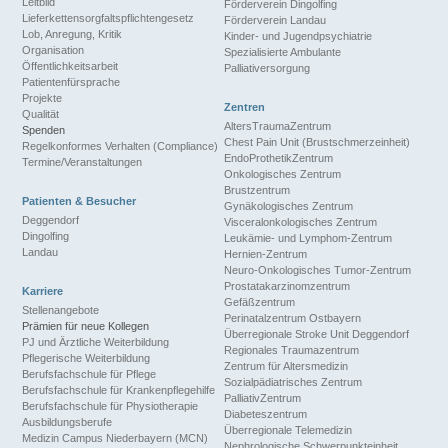
Leitbild
Förderverein Dingolfing
Lieferkettensorgfaltspflichtengesetz
Förderverein Landau
Lob, Anregung, Kritik
Kinder- und Jugendpsychiatrie
Organisation
Spezialisierte Ambulante
Öffentlichkeitsarbeit
Palliativersorgung
Patientenfürsprache
Projekte
Zentren
Qualität
AltersTraumaZentrum
Spenden
Chest Pain Unit (Brustschmerzeinheit)
Regelkonformes Verhalten (Compliance)
EndoProthetikZentrum
Termine/Veranstaltungen
Onkologisches Zentrum
Brustzentrum
Patienten & Besucher
Gynäkologisches Zentrum
Deggendorf
Visceralonkologisches Zentrum
Dingolfing
Leukämie- und Lymphom-Zentrum
Landau
Hernien-Zentrum
Neuro-Onkologisches Tumor-Zentrum
Prostatakarzinomzentrum
Karriere
Gefäßzentrum
Stellenangebote
Perinatalzentrum Ostbayern
Prämien für neue Kollegen
Überregionale Stroke Unit Deggendorf
PJ und Ärztliche Weiterbildung
Regionales Traumazentrum
Pflegerische Weiterbildung
Zentrum für Altersmedizin
Berufsfachschule für Pflege
Sozialpädiatrisches Zentrum
Berufsfachschule für Krankenpflegehilfe
PalliativZentrum
Berufsfachschule für Physiotherapie
Diabeteszentrum
Ausbildungsberufe
Überregionale Telemedizin
Medizin Campus Niederbayern (MCN)
Nephrologische Schwerpunkteinheit