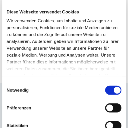
Diese Webseite verwendet Cookies
Wir verwenden Cookies, um Inhalte und Anzeigen zu
personalisieren, Funktionen für soziale Medien anbieten
zu können und die Zugriffe auf unsere Website zu
analysieren. Außerdem geben wir Informationen zu Ihrer
Seit Juni gibt es auf der Geburtshilfe am DONAUISAR Klinikum
Verwendung unserer Website an unsere Partner für
Deggendorf wieder ein besonderes Angebot für unsere Mütter: das
soziale Medien, Werbung und Analysen weiter. Unsere
beliebte Frühstücksbuffet. Mit viel Liebe und Sorgfalt stellen die
Partner führen diese Informationen möglicherweise mit
Kolleginnen und Kollegen unserer Küche jeden Tag ein
abwechslungsreiches Buffet mit frischen Brötchen, Obst, Joghurt, Käse-
weiteren Daten zusammen, die Sie ihnen bereitgestellt
und Wurstspezialitäten sowie weiteren Köstlichkeiten zusammen.
haben oder die sie im Rahmen Ihrer Nutzung der Dienste
Mehr zum Thema
gesammelt haben.
Einwilligungsauswahl
DONAUISAR Klinikum unterstützt Initiative
Notwendig
der bayerischen Krankenhäuser
Präferenzen
Statistiken