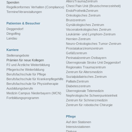
AltersTraumaZentrum
Spenden
Chest Pain Unit (Brustschmerzeinheit)
Regelkonformes Verhalten (Compliance)
EndoProthetikZentrum
Termine/Veranstaltungen
Onkologisches Zentrum
Brustzentrum
Patienten & Besucher
Gynäkologisches Zentrum
Deggendorf
Visceralonkologisches Zentrum
Dingolfing
Leukämie- und Lymphom-Zentrum
Landau
Hernien-Zentrum
Neuro-Onkologisches Tumor-Zentrum
Prostatakarzinomzentrum
Karriere
Gefäßzentrum
Stellenangebote
Perinatalzentrum Ostbayern
Prämien für neue Kollegen
Überregionale Stroke Unit Deggendorf
PJ und Ärztliche Weiterbildung
Regionales Traumazentrum
Pflegerische Weiterbildung
Zentrum für Altersmedizin
Berufsfachschule für Pflege
Sozialpädiatrisches Zentrum
Berufsfachschule für Krankenpflegehilfe
PalliativZentrum
Berufsfachschule für Physiotherapie
Diabeteszentrum
Ausbildungsberufe
Überregionale Telemedizin
Medizin Campus Niederbayern (MCN)
Nephrologische Schwerpunkteinheit
Fortbildungsprogramm
Zentrum für Schmerzmedizin
Zentrum für robotische Chirurgie
Pflege
Auf den Stationen
Intensivstationen
Dialyse