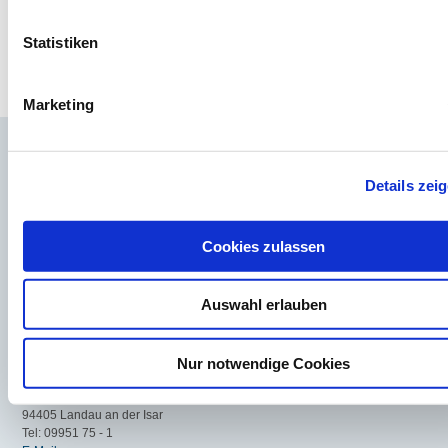
27.10.2026
Alle Termine
Statistiken
Marketing
DONAUISAR Klinikum Deggendorf
Perlasberger Str. 41
Details zei
94469 Deggendorf
Telefon: 0991/380-0
E-Mail
Cookies zulassen
DONAUISAR Klinikum Dingolfing
Teisbacher Straße 1
Auswahl erlauben
84130 Dingolfing
Tel: 08731 88 0
E-Mail
Nur notwendige Cookies
DONAUISAR Klinikum Landau
Bayerwaldring 17
94405 Landau an der Isar
Tel: 09951 75 - 1