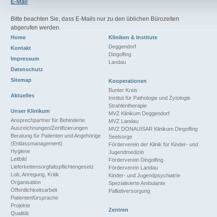
E-Mail
Bitte beachten Sie, dass E-Mails nur zu den üblichen Bürozeiten
abgerufen werden.
Home
Kliniken & Institute
Deggendorf
Kontakt
Dingolfing
Impressum
Landau
Datenschutz
Sitemap
Kooperationen
Bunter Kreis
Aktuelles
Institut für Pathologie und Zytologie
Strahlentherapie
Unser Klinikum
MVZ Klinikum Deggendorf
Ansprechpartner für Behinderte
MVZ Landau
Auszeichnungen/Zertifizierungen
MVZ DONAUISAR Klinikum Dingolfing
Beratung für Patienten und Angehörige
Seelsorge
(Entlassmanagement)
Förderverein der Klinik für Kinder- und
Hygiene
Jugendmedizin
Leitbild
Förderverein Dingolfing
Lieferkettensorgfaltspflichtengesetz
Förderverein Landau
Lob, Anregung, Kritik
Kinder- und Jugendpsychiatrie
Organisation
Spezialisierte Ambulante
Öffentlichkeitsarbeit
Palliativersorgung
Patientenfürsprache
Projekte
Zentren
Qualität