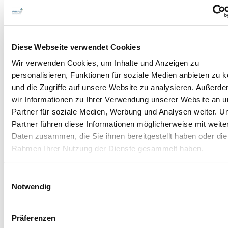
Ärzte A-Z
Diese Webseite verwendet Cookies
Zur Übersicht
Wir verwenden Cookies, um Inhalte und Anzeigen zu
personalisieren, Funktionen für soziale Medien anbieten zu 
und die Zugriffe auf unsere Website zu analysieren. Außerd
Besondere Angebote
wir Informationen zu Ihrer Verwendung unserer Website an 
Zur Übersicht
Partner für soziale Medien, Werbung und Analysen weiter. U
Partner führen diese Informationen möglicherweise mit weite
Daten zusammen, die Sie ihnen bereitgestellt haben oder die
Rahmen Ihrer Nutzung der Dienste gesammelt haben.
Termine
Kreißsaalführung in Dingolfing
Einwilligungsauswahl
25.08.2026
Notwendig
Kreißsaalführung in Dingolfing
29.09.2026
Präferenzen
Kreißsaalführung in Dingolfing