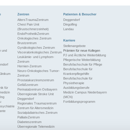
e
Zentren
Patienten & Besucher
AltersTraumaZentrum
Deggendorf
Chest Pain Unit
Dingolfing
(Brustschmerzeinheit)
Landau
EndoProthetikZentrum
Onkologisches Zentrum
Karriere
Brustzentrum
Stellenangebote
Gynäkologisches Zentrum
ie und
Prämien für neue Kollegen
Visceralonkologisches Zentrum
PJ und Ärztliche Weiterbildung
Leukämie- und Lymphom-
Pflegerische Weiterbildung
Zentrum
endorf
Berufsfachschule für Pflege
Hernien-Zentrum
Berufsfachschule für
Neuro-Onkologisches Tumor-
inikum
Krankenpflegehilfe
Zentrum
Berufsfachschule für
Prostatakarzinomzentrum
Physiotherapie
Gefäßzentrum
ik für
Ausbildungsberufe
Perinatalzentrum Ostbayern
medizin
Medizin Campus Niederbayern
Überregionale Stroke Unit
fing
(MCN)
Deggendorf
u
Fortbildungsprogramm
Regionales Traumazentrum
sychiatrie
Zentrum für Altersmedizin
ante
Sozialpädiatrisches Zentrum
PalliativZentrum
Diabeteszentrum
Überregionale Telemedizin