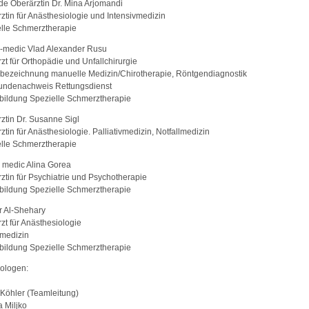
de Oberärztin Dr. Mina Arjomandi
ztin für Anästhesiologie und Intensivmedizin
lle Schmerztherapie
-medic Vlad Alexander Rusu
zt für Orthopädie und Unfallchirurgie
bezeichnung manuelle Medizin/Chirotherapie, Röntgendiagnostik
undenachweis Rettungsdienst
bildung Spezielle Schmerztherapie
ztin Dr. Susanne Sigl
ztin für Anästhesiologie. Palliativmedizin, Notfallmedizin
lle Schmerztherapie
 medic Alina Gorea
ztin für Psychiatrie und Psychotherapie
bildung Spezielle Schmerztherapie
 Al-Shehary
zt für Anästhesiologie
lmedizin
bildung Spezielle Schmerztherapie
ologen:
 Köhler (Teamleitung)
 Miljko