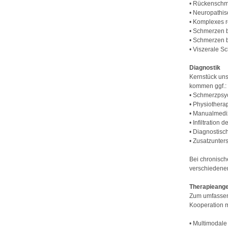
• Rückensch
• Neuropathi
• Komplexes 
• Schmerzen b
• Schmerzen 
• Viszerale 
Diagnostik
Kernstück uns
kommen ggf.:
• Schmerzpsy
• Physiothera
• Manualmediz
• Infiltration 
• Diagnostis
• Zusatzunter
Bei chronisch
verschiedener
Therapieang
Zum umfassend
Kooperation m
• Multimodale