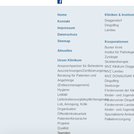
Home
Kliniken & Institut
Deggendorf
Kontakt
Dingolfing
Impressum
Landau
Datenschutz
Sitemap
Kooperationen
Bunter Kreis
Aktuelles
Institut für Patholog
Zytologie
Unser Klinikum
Strahlentherapie
Ansprechpartner für Behinderte
MVZ Klinikum Degg
Auszeichnungen/Zertifizierungen
MVZ Landau
Beratung für Patienten und
MVZ DONAUISAR Kl
Angehörige
Dingolfing
(Entlassmanagement)
Seelsorge
Hygiene
Förderverein der Klin
Leitbild
Kinder- und Jugend
Lieferkettensorgfaltspflichtengesetz
Förderverein Dingol
Lob, Anregung, Kritik
Förderverein Landa
Organisation
Kinder- und Jugendp
Öffentlichkeitsarbeit
Spezialisierte Ambul
Patientenfürsprache
Palliativersorgung
Projekte
Qualität
Spenden