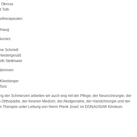
a Okrosa
 Toth
otherapeuten:
r Haug
Nurses:
ine Schmidl
 Niedergesäß
eth Stettmaier
tärinnen
 Kleeberger
 Toni
g der Schmerzen arbeiten wir auch eng mit der Pflege, der Neurochirurgie, der
 Orthopädie, der Inneren Medizin, der Akutgeriatrie, der Handchirurgie und der
n Therapie unter Leitung von Herrn Plenk Josef, im DONAUISAR Klinikum