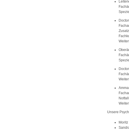
Leiten
Fachär
Spezie
Doctor
Fachar
Zusatz
Fachk
Weiter
Oberär
Fachär
Spezie
Doctor
Fachär
Weiter
Ammar
Fachar
Notfal
Weiter
Unsere Psych
Moritz
Sandra