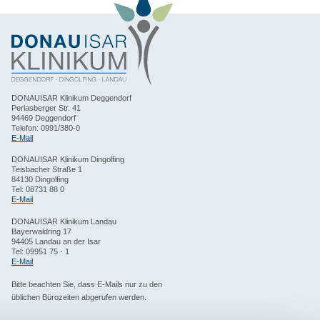
DONAUISAR Klinikum Deggendorf
Perlasberger Str. 41
94469 Deggendorf
Telefon: 0991/380-0
E-Mail
DONAUISAR Klinikum Dingolfing
Teisbacher Straße 1
84130 Dingolfing
Tel: 08731 88 0
E-Mail
DONAUISAR Klinikum Landau
Bayerwaldring 17
94405 Landau an der Isar
Tel: 09951 75 - 1
E-Mail
Bitte beachten Sie, dass E-Mails nur zu den
üblichen Bürozeiten abgerufen werden.