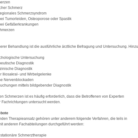
merzen
scher Schmerz
regionales Schmerzsyndrom
ei Tumorleiden, Osteoporose oder Spastik
bei Gefäßerkrankungen
Schmerzen
erer Behandlung ist die ausführliche ärztliche Befragung und Untersuchung. Hinz
chologische Untersuchung
peutische Diagnostik
inische Diagnostik
der Iliosakral- und Wirbelgelenke
che Nervenblockaden
suchungen mittels bildgebender Diagnostik
en Schmerzen ist es häufig erforderlich, dass die Betroffenen von Experten
 Fachrichtungen untersucht werden.
ebote
en Therapieansatz gehören unter anderem folgende Verfahren, die teils in
it anderen Fachabteilungen durchgeführt werden:
 stationäre Schmerztherapie