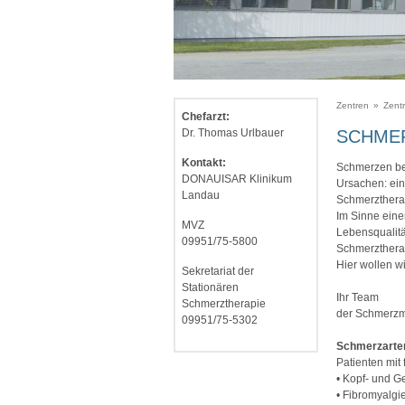
Zentren
»
Zent
Chefarzt:
Dr. Thomas Urlbauer
SCHME
Kontakt:
Schmerzen bed
DONAUISAR Klinikum
Ursachen: ein
Landau
Schmerztherap
Im Sinne eine
MVZ
Lebensqualitä
09951/75-5800
Schmerztherap
Hier wollen w
Sekretariat der
Stationären
Ihr Team
Schmerztherapie
der Schmerzm
09951/75-5302
Schmerzarte
Patienten mi
• Kopf- und G
• Fibromyalgi