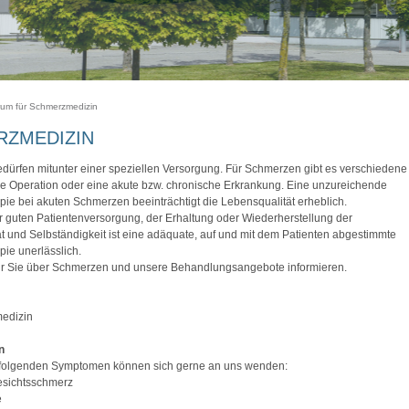
rum für Schmerzmedizin
RZMEDIZIN
ürfen mitunter einer speziellen Versorgung. Für Schmerzen gibt es verschiedene
e Operation oder eine akute bzw. chronische Erkrankung. Eine unzureichende
ie bei akuten Schmerzen beeinträchtigt die Lebensqualität erheblich.
r guten Patientenversorgung, der Erhaltung oder Wiederherstellung der
t und Selbständigkeit ist eine adäquate, auf und mit dem Patienten abgestimmte
ie unerlässlich.
ir Sie über Schmerzen und unsere Behandlungsangebote informieren.
edizin
n
t folgenden Symptomen können sich gerne an uns wenden:
esichtsschmerz
e