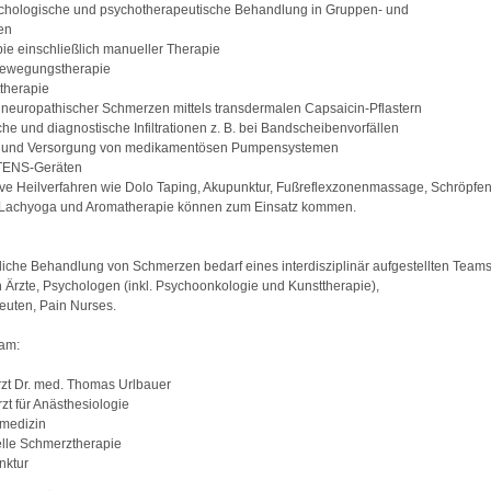
chologische und psychotherapeutische Behandlung in Gruppen- und
en
pie einschließlich manueller Therapie
 Bewegungstherapie
ttherapie
neuropathischer Schmerzen mittels transdermalen Capsaicin-Pflastern
he und diagnostische Infil­­trationen z. B. bei Bandscheibenvorfällen
on und Versorgung von medikamentösen Pumpensystemen
 TENS-Geräten
ive Heilverfahren wie Dolo Taping, Akupunktur, Fußreflexzonenmassage, Schröpfen
 Lachyoga und Aromatherapie können zum Einsatz kommen.
liche Behandlung von Schmerzen bedarf eines interdisziplinär aufgestellten Teams
Ärzte, Psychologen (inkl. Psychoonkologie und Kunsttherapie),
euten, Pain Nurses.
eam:
zt Dr. med. Thomas Urlbauer
zt für Anästhesiologie
lmedizin
lle Schmerztherapie
nktur