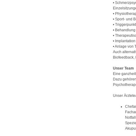
• Schmerzpsy
Einzelsitzung
• Physiothera
• Sport- und
• Triggerpunk
• Behandlung 
• Therapeutisc
• Implantati
• Anlage von
Auch alternat
Biofeedback,
Unser Team
Eine ganzheit
Dazu gehören 
Psychotherap
Unser Ärztet
Chefar
Fachar
Notfal
Spezie
Akupu