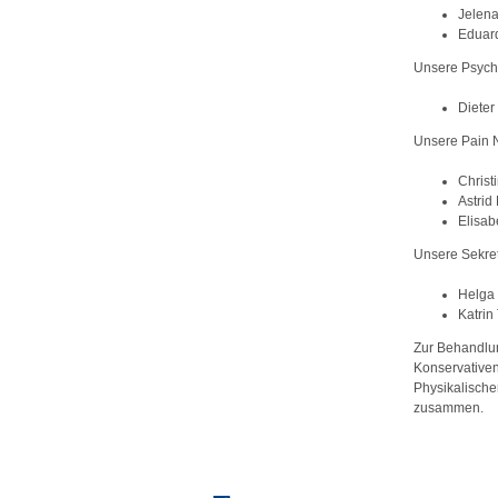
Jelen
Eduard
Unsere Psych
Diete
Unsere Pain 
Christ
Astrid
Elisab
Unsere Sekre
Helga
Katrin
Zur Behandlun
Konservativen
Physikalische
zusammen.