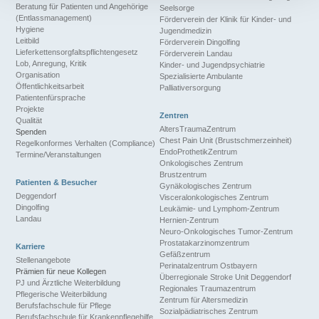
Beratung für Patienten und Angehörige
Seelsorge
(Entlassmanagement)
Förderverein der Klinik für Kinder- und
Hygiene
Jugendmedizin
Leitbild
Förderverein Dingolfing
Lieferkettensorgfaltspflichtengesetz
Förderverein Landau
Lob, Anregung, Kritik
Kinder- und Jugendpsychiatrie
Organisation
Spezialisierte Ambulante
Öffentlichkeitsarbeit
Palliativersorgung
Patientenfürsprache
Projekte
Zentren
Qualität
AltersTraumaZentrum
Spenden
Chest Pain Unit (Brustschmerzeinheit)
Regelkonformes Verhalten (Compliance)
EndoProthetikZentrum
Termine/Veranstaltungen
Onkologisches Zentrum
Brustzentrum
Patienten & Besucher
Gynäkologisches Zentrum
Deggendorf
Visceralonkologisches Zentrum
Dingolfing
Leukämie- und Lymphom-Zentrum
Landau
Hernien-Zentrum
Neuro-Onkologisches Tumor-Zentrum
Prostatakarzinomzentrum
Karriere
Gefäßzentrum
Stellenangebote
Perinatalzentrum Ostbayern
Prämien für neue Kollegen
Überregionale Stroke Unit Deggendorf
PJ und Ärztliche Weiterbildung
Regionales Traumazentrum
Pflegerische Weiterbildung
Zentrum für Altersmedizin
Berufsfachschule für Pflege
Sozialpädiatrisches Zentrum
Berufsfachschule für Krankenpflegehilfe