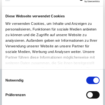
Ärzte A-Z
Diese Webseite verwendet Cookies
Zur Übersicht
Wir verwenden Cookies, um Inhalte und Anzeigen zu
personalisieren, Funktionen für soziale Medien anbieten
zu können und die Zugriffe auf unsere Website zu
Besondere Angebote
analysieren. Außerdem geben wir Informationen zu Ihrer
Zur Übersicht
Verwendung unserer Website an unsere Partner für
soziale Medien, Werbung und Analysen weiter. Unsere
Partner führen diese Informationen möglicherweise mit
weiteren Daten zusammen, die Sie ihnen bereitgestellt
haben oder die sie im Rahmen Ihrer Nutzung der Dienste
gesammelt haben.
Einwilligungsauswahl
DONAUISAR Klinikum Deggendorf
Notwendig
Perlasberger Str. 41
94469 Deggendorf
Telefon: 0991/380-0
Präferenzen
E-Mail