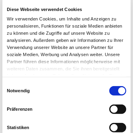
Diese Webseite verwendet Cookies
Wir verwenden Cookies, um Inhalte und Anzeigen zu
Ärzte A-Z
personalisieren, Funktionen für soziale Medien anbieten
zu können und die Zugriffe auf unsere Website zu
Zur Übersicht
analysieren. Außerdem geben wir Informationen zu Ihrer
Verwendung unserer Website an unsere Partner für
soziale Medien, Werbung und Analysen weiter. Unsere
Besondere Angebote
Partner führen diese Informationen möglicherweise mit
Zur Übersicht
weiteren Daten zusammen, die Sie ihnen bereitgestellt
haben oder die sie im Rahmen Ihrer Nutzung der Dienste
gesammelt haben.
Einwilligungsauswahl
Termine
Notwendig
Kreißsaalführung in Dingolfing
25.08.2026
Präferenzen
Kreißsaalführung in Dingolfing
29.09.2026
Statistiken
Kreißsaalführung in Dingolfing