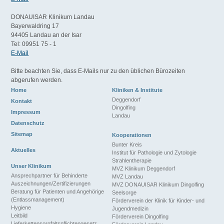
DONAUISAR Klinikum Landau
Bayerwaldring 17
94405 Landau an der Isar
Tel: 09951 75 - 1
E-Mail
Bitte beachten Sie, dass E-Mails nur zu den üblichen Bürozeiten
abgerufen werden.
Home
Kliniken & Institute
Deggendorf
Kontakt
Dingolfing
Impressum
Landau
Datenschutz
Sitemap
Kooperationen
Bunter Kreis
Aktuelles
Institut für Pathologie und Zytologie
Strahlentherapie
Unser Klinikum
MVZ Klinikum Deggendorf
Ansprechpartner für Behinderte
MVZ Landau
Auszeichnungen/Zertifizierungen
MVZ DONAUISAR Klinikum Dingolfing
Beratung für Patienten und Angehörige
Seelsorge
(Entlassmanagement)
Förderverein der Klinik für Kinder- und
Hygiene
Jugendmedizin
Leitbild
Förderverein Dingolfing
Lieferkettensorgfaltspflichtengesetz