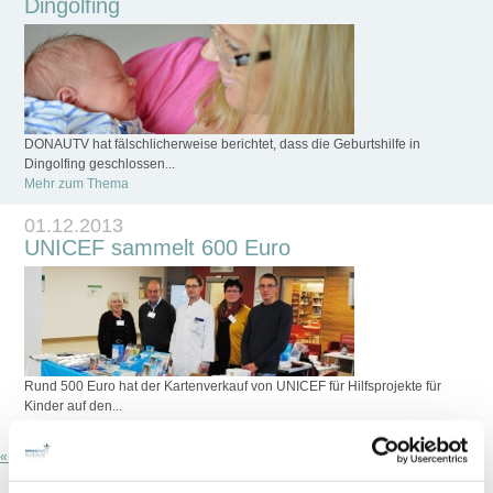
Dingolfing
DONAUTV hat fälschlicherweise berichtet, dass die Geburtshilfe in
Dingolfing geschlossen...
Mehr zum Thema
01.12.2013
UNICEF sammelt 600 Euro
Rund 500 Euro hat der Kartenverkauf von UNICEF für Hilfsprojekte für
Kinder auf den...
Mehr zum Thema
«
‹
1
...
190
191
192
193
194
...
200
›
»