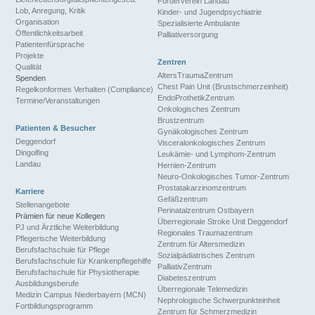
Förderverein Landau
Lob, Anregung, Kritik
Kinder- und Jugendpsychiatrie
Organisation
Spezialisierte Ambulante
Öffentlichkeitsarbeit
Palliativersorgung
Patientenfürsprache
Projekte
Zentren
Qualität
AltersTraumaZentrum
Spenden
Chest Pain Unit (Brustschmerzeinheit)
Regelkonformes Verhalten (Compliance)
EndoProthetikZentrum
Termine/Veranstaltungen
Onkologisches Zentrum
Brustzentrum
Patienten & Besucher
Gynäkologisches Zentrum
Deggendorf
Visceralonkologisches Zentrum
Dingolfing
Leukämie- und Lymphom-Zentrum
Landau
Hernien-Zentrum
Neuro-Onkologisches Tumor-Zentrum
Prostatakarzinomzentrum
Karriere
Gefäßzentrum
Stellenangebote
Perinatalzentrum Ostbayern
Prämien für neue Kollegen
Überregionale Stroke Unit Deggendorf
PJ und Ärztliche Weiterbildung
Regionales Traumazentrum
Pflegerische Weiterbildung
Zentrum für Altersmedizin
Berufsfachschule für Pflege
Sozialpädiatrisches Zentrum
Berufsfachschule für Krankenpflegehilfe
PalliativZentrum
Berufsfachschule für Physiotherapie
Diabeteszentrum
Ausbildungsberufe
Überregionale Telemedizin
Medizin Campus Niederbayern (MCN)
Nephrologische Schwerpunkteinheit
Fortbildungsprogramm
Zentrum für Schmerzmedizin