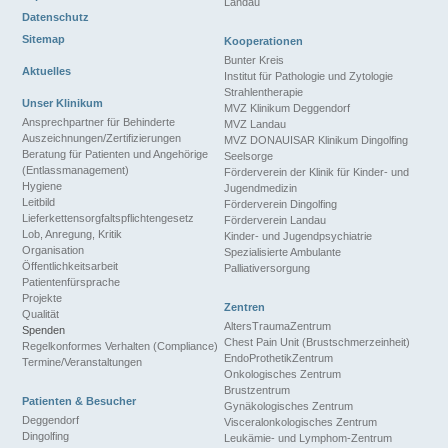
Landau
Datenschutz
Sitemap
Kooperationen
Bunter Kreis
Aktuelles
Institut für Pathologie und Zytologie
Strahlentherapie
Unser Klinikum
MVZ Klinikum Deggendorf
Ansprechpartner für Behinderte
MVZ Landau
Auszeichnungen/Zertifizierungen
MVZ DONAUISAR Klinikum Dingolfing
Beratung für Patienten und Angehörige
Seelsorge
(Entlassmanagement)
Förderverein der Klinik für Kinder- und
Hygiene
Jugendmedizin
Leitbild
Förderverein Dingolfing
Lieferkettensorgfaltspflichtengesetz
Förderverein Landau
Lob, Anregung, Kritik
Kinder- und Jugendpsychiatrie
Organisation
Spezialisierte Ambulante
Öffentlichkeitsarbeit
Palliativersorgung
Patientenfürsprache
Projekte
Zentren
Qualität
AltersTraumaZentrum
Spenden
Chest Pain Unit (Brustschmerzeinheit)
Regelkonformes Verhalten (Compliance)
EndoProthetikZentrum
Termine/Veranstaltungen
Onkologisches Zentrum
Brustzentrum
Patienten & Besucher
Gynäkologisches Zentrum
Deggendorf
Visceralonkologisches Zentrum
Dingolfing
Leukämie- und Lymphom-Zentrum