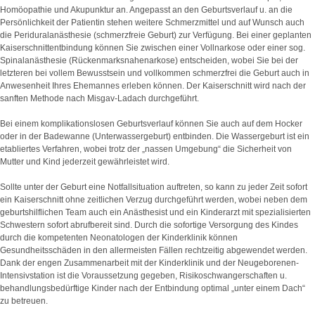
Homöopathie und Akupunktur an. Angepasst an den Geburtsverlauf u. an die
Persönlichkeit der Patientin stehen weitere Schmerzmittel und auf Wunsch auch
die Periduralanästhesie (schmerzfreie Geburt) zur Verfügung. Bei einer geplanten
Kaiserschnittentbindung können Sie zwischen einer Vollnarkose oder einer sog.
Spinalanästhesie (Rückenmarksnahenarkose) entscheiden, wobei Sie bei der
letzteren bei vollem Bewusstsein und vollkommen schmerzfrei die Geburt auch in
Anwesenheit Ihres Ehemannes erleben können. Der Kaiserschnitt wird nach der
sanften Methode nach Misgav-Ladach durchgeführt.
Bei einem komplikationslosen Geburtsverlauf können Sie auch auf dem Hocker
oder in der Badewanne (Unterwassergeburt) entbinden. Die Wassergeburt ist ein
etabliertes Verfahren, wobei trotz der „nassen Umgebung“ die Sicherheit von
Mutter und Kind jederzeit gewährleistet wird.
Sollte unter der Geburt eine Notfallsituation auftreten, so kann zu jeder Zeit sofort
ein Kaiserschnitt ohne zeitlichen Verzug durchgeführt werden, wobei neben dem
geburtshilflichen Team auch ein Anästhesist und ein Kinderarzt mit spezialisierten
Schwestern sofort abrufbereit sind. Durch die sofortige Versorgung des Kindes
durch die kompetenten Neonatologen der Kinderklinik können
Gesundheitsschäden in den allermeisten Fällen rechtzeitig abgewendet werden.
Dank der engen Zusammenarbeit mit der Kinderklinik und der Neugeborenen-
Intensivstation ist die Voraussetzung gegeben, Risikoschwangerschaften u.
behandlungsbedürftige Kinder nach der Entbindung optimal „unter einem Dach“
zu betreuen.