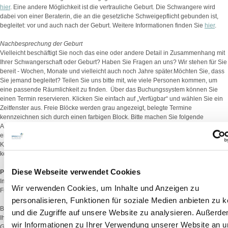
hier
. Eine andere Möglichkeit ist die vertrauliche Geburt. Die Schwangere wird
dabei von einer Beraterin, die an die gesetzliche Schweigepflicht gebunden ist,
begleitet: vor und auch nach der Geburt. Weitere Informationen finden Sie
hier
.
Nachbesprechung der Geburt
Vielleicht beschäftigt Sie noch das eine oder andere Detail in Zusammenhang mit
Ihrer Schwangerschaft oder Geburt? Haben Sie Fragen an uns? Wir stehen für Sie
bereit - Wochen, Monate und vielleicht auch noch Jahre später.Möchten Sie, dass
Sie jemand begleitet? Teilen Sie uns bitte mit, wie viele Personen kommen, um
eine passende Räumlichkeit zu finden. Über das Buchungssystem können Sie
einen Termin reservieren. Klicken Sie einfach auf „Verfügbar“ und wählen Sie ein
Zeitfenster aus. Freie Blöcke werden grau angezeigt, belegte Termine
kennzeichnen sich durch einen farbigen Block. Bitte machen Sie folgende
Angaben: Namen, Geburtsdatum, Telefonnummer und den Tag der Entbindung
ein, so dass wir Ihre Krankenunterlagen zum Gespräch parat haben. Auf Ihr
Kommen freuen wir uns. Freie Blöcke werden grau angezeigt. Belegte Blöcke
kennzeichnen sich durch einen farbigen Block.
Zum Buchungsystem
Diese Webseite verwendet Cookies
Perinatalmedizin
Im Rahmen der Pränatalmedizin und der geburtshilflichen Betreuung bietet die
Wir verwenden Cookies, um Inhalte und Anzeigen zu
Frauenklinik folgende Hilfen an:
personalisieren, Funktionen für soziale Medien anbieten zu 
Betreuung der normalen Schwangerschaft zusammen mit Ihrer Frauenärztin oder
und die Zugriffe auf unsere Website zu analysieren. Außerd
Ihrem Frauenarzt (z.B. Beratung über Schwangerschaft und Geburt,
wir Informationen zu Ihrer Verwendung unserer Website an 
Geburtsvorbereitungskurse, Ultraschalluntersuchungen, CTG-Überwachungen,