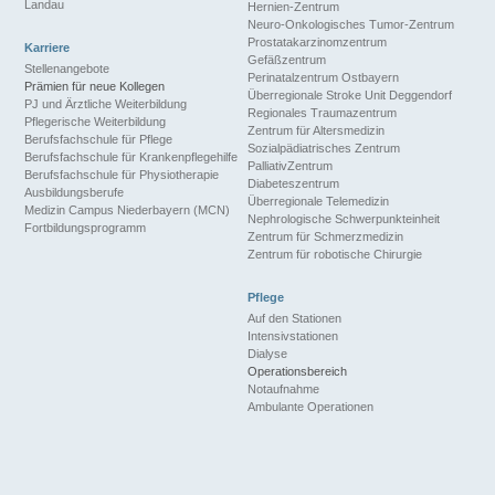
Landau
Hernien-Zentrum
Neuro-Onkologisches Tumor-Zentrum
Prostatakarzinomzentrum
Karriere
Gefäßzentrum
Stellenangebote
Perinatalzentrum Ostbayern
Prämien für neue Kollegen
Überregionale Stroke Unit Deggendorf
PJ und Ärztliche Weiterbildung
Regionales Traumazentrum
Pflegerische Weiterbildung
Zentrum für Altersmedizin
Berufsfachschule für Pflege
Sozialpädiatrisches Zentrum
Berufsfachschule für Krankenpflegehilfe
PalliativZentrum
Berufsfachschule für Physiotherapie
Diabeteszentrum
Ausbildungsberufe
Überregionale Telemedizin
Medizin Campus Niederbayern (MCN)
Nephrologische Schwerpunkteinheit
Fortbildungsprogramm
Zentrum für Schmerzmedizin
Zentrum für robotische Chirurgie
Pflege
Auf den Stationen
Intensivstationen
Dialyse
Operationsbereich
Notaufnahme
Ambulante Operationen