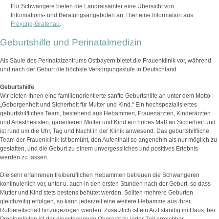
Für Schwangere bieten die Landratsämter eine Übersicht von
Informations- und Beratungsangeboten an. Hier eine Information aus
Freyung-Grafenau
.
Geburtshilfe und Perinatalmedizin
Als Säule des Perinatalzentrums Ostbayern bietet die Frauenklinik vor, während
und nach der Geburt die höchste Versorgungsstufe in Deutschland.
Geburtshilfe
Wir bieten Ihnen eine familienorientierte sanfte Geburtshilfe an unter dem Motto
„Geborgenheit und Sicherheit für Mutter und Kind.“ Ein hochspezialisiertes
geburtshilfliches Team, bestehend aus Hebammen, Frauenärzten, Kinderärzten
und Anästhesisten, garantieren Mutter und Kind ein hohes Maß an Sicherheit und
ist rund um die Uhr, Tag und Nacht in der Klinik anwesend. Das geburtshilfliche
Team der Frauenklinik ist bemüht, den Aufenthalt so angenehm als nur möglich zu
gestalten, und die Geburt zu einem unvergessliches und positives Erlebnis
werden zu lassen.
Die sehr erfahrenen freiberuflichen Hebammen betreuen die Schwangeren
kontinuierlich vor, unter u. auch in den ersten Stunden nach der Geburt, so dass
Mutter und Kind stets bestens behütet werden. Sollten mehrere Geburten
gleichzeitig erfolgen, so kann jederzeit eine weitere Hebamme aus ihrer
Rufbereitschaft hinzugezogen werden. Zusätzlich ist ein Arzt ständig im Haus, bei