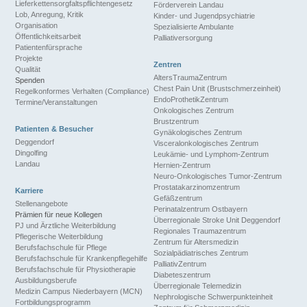
Lieferkettensorgfaltspflichtengesetz
Förderverein Landau
Lob, Anregung, Kritik
Kinder- und Jugendpsychiatrie
Organisation
Spezialisierte Ambulante
Öffentlichkeitsarbeit
Palliativersorgung
Patientenfürsprache
Projekte
Zentren
Qualität
AltersTraumaZentrum
Spenden
Chest Pain Unit (Brustschmerzeinheit)
Regelkonformes Verhalten (Compliance)
EndoProthetikZentrum
Termine/Veranstaltungen
Onkologisches Zentrum
Brustzentrum
Patienten & Besucher
Gynäkologisches Zentrum
Deggendorf
Visceralonkologisches Zentrum
Dingolfing
Leukämie- und Lymphom-Zentrum
Landau
Hernien-Zentrum
Neuro-Onkologisches Tumor-Zentrum
Prostatakarzinomzentrum
Karriere
Gefäßzentrum
Stellenangebote
Perinatalzentrum Ostbayern
Prämien für neue Kollegen
Überregionale Stroke Unit Deggendorf
PJ und Ärztliche Weiterbildung
Regionales Traumazentrum
Pflegerische Weiterbildung
Zentrum für Altersmedizin
Berufsfachschule für Pflege
Sozialpädiatrisches Zentrum
Berufsfachschule für Krankenpflegehilfe
PalliativZentrum
Berufsfachschule für Physiotherapie
Diabeteszentrum
Ausbildungsberufe
Überregionale Telemedizin
Medizin Campus Niederbayern (MCN)
Nephrologische Schwerpunkteinheit
Fortbildungsprogramm