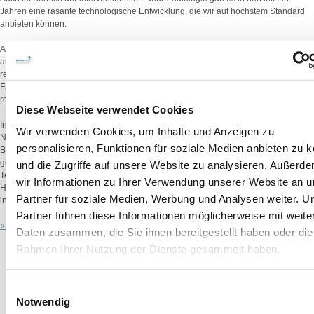
Jahren eine rasante technologische Entwicklung, die wir auf höchstem Standard
anbieten können.
Aufgrund des breiten Spektrums der Neurochirurgie, welches sich mit mehreren
anderen Fachrichtungen teils überschneidet, arbeiten wir schon seit langem
regelmäßig mit unseren Kollegen der anderen operativen und konservativen
Fachrichtungen am DONAUISAR-Klinikum zusammen und tauschen uns auch
regelmäßig mit Experten aus anderen Kliniken und Universitäten aus.
Diese Webseite verwendet Cookies
Inzwischen wurde innerhalb des Onkologischen Zentrums ein Zentrum für
Wir verwenden Cookies, um Inhalte und Anzeigen zu
Neuroonkologie etabliert, um die optimale und lückenlose interdisziplinäre
personalisieren, Funktionen für soziale Medien anbieten zu 
Betreuung unserer Patienten mit Tumorerkrankungen an Kopf und Rückenmark zu
gewährleisten. Hierzu gehört die wöchentlich abgehaltene Tumorkonferenz, die
und die Zugriffe auf unsere Website zu analysieren. Außerd
Teilnahme am zentralen Tumorregister, die Kooperation mit dem
wir Informationen zu Ihrer Verwendung unserer Website an 
Hirntumorreferenzzentrum in Bonn und die Weiterbehandlung unserer Patienten
Partner für soziale Medien, Werbung und Analysen weiter. U
in der Onkologie und/oder Strahlentherapie hier am Haus.
Partner führen diese Informationen möglicherweise mit weite
« Zurück
Daten zusammen, die Sie ihnen bereitgestellt haben oder die
Rahmen Ihrer Nutzung der Dienste gesammelt haben.
Einwilligungsauswahl
Notwendig
Ärzte A-Z