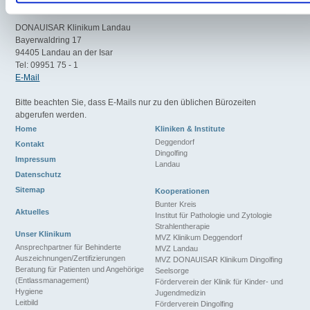
E-Mail
DONAUISAR Klinikum Landau
Bayerwaldring 17
94405 Landau an der Isar
Tel: 09951 75 - 1
E-Mail
Bitte beachten Sie, dass E-Mails nur zu den üblichen Bürozeiten
abgerufen werden.
Home
Kliniken & Institute
Deggendorf
Kontakt
Dingolfing
Impressum
Landau
Datenschutz
Sitemap
Kooperationen
Bunter Kreis
Aktuelles
Institut für Pathologie und Zytologie
Strahlentherapie
Unser Klinikum
MVZ Klinikum Deggendorf
Ansprechpartner für Behinderte
MVZ Landau
Auszeichnungen/Zertifizierungen
MVZ DONAUISAR Klinikum Dingolfing
Beratung für Patienten und Angehörige
Seelsorge
(Entlassmanagement)
Förderverein der Klinik für Kinder- und
Hygiene
Jugendmedizin
Leitbild
Förderverein Dingolfing