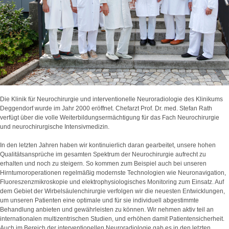
Die Klinik für Neurochirurgie und interventionelle Neuroradiologie des Klinikums
Deggendorf wurde im Jahr 2000 eröffnet. Chefarzt Prof. Dr. med. Stefan Rath
verfügt über die volle Weiterbildungsermächtigung für das Fach Neurochirurgie
und neurochirurgische Intensivmedizin.
In den letzten Jahren haben wir kontinuierlich daran gearbeitet, unsere hohen
Qualitätsansprüche im gesamten Spektrum der Neurochirurgie aufrecht zu
erhalten und noch zu steigern. So kommen zum Beispiel auch bei unseren
Hirntumoroperationen regelmäßig modernste Technologien wie Neuronavigation,
Fluoreszenzmikroskopie und elektrophysiologisches Monitoring zum Einsatz. Auf
dem Gebiet der Wirbelsäulenchirurgie verfolgen wir die neuesten Entwicklungen,
um unseren Patienten eine optimale und für sie individuell abgestimmte
Behandlung anbieten und gewährleisten zu können. Wir nehmen aktiv teil an
internationalen multizentrischen Studien, und erhöhen damit Patientensicherheit.
Auch im Bereich der interventionellen Neuroradiologie gab es in den letzten