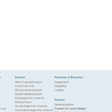
e
Zentren
Patienten & Besucher
AltersTraumaZentrum
Deggendorf
Chest Pain Unit
Dingolfing
(Brustschmerzeinheit)
Landau
EndoProthetikZentrum
Onkologisches Zentrum
Karriere
Brustzentrum
Stellenangebote
Gynäkologisches Zentrum
ie und
Prämien für neue Kollegen
Visceralonkologisches Zentrum