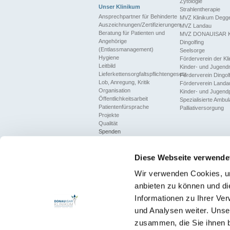
Zytologie
Unser Klinikum
Strahlentherapie
Ansprechpartner für Behinderte
MVZ Klinikum Degg
Auszeichnungen/Zertifizierungen
MVZ Landau
Beratung für Patienten und
MVZ DONAUISAR Kl
Angehörige
Dingolfing
(Entlassmanagement)
Seelsorge
Hygiene
Förderverein der Klin
Leitbild
Kinder- und Jugend
Lieferkettensorgfaltspflichtengesetz
Förderverein Dingol
Lob, Anregung, Kritik
Förderverein Landa
Organisation
Kinder- und Jugendp
Öffentlichkeitsarbeit
Spezialisierte Ambul
Patientenfürsprache
Palliativersorgung
Projekte
Qualität
Spenden
Regelkonformes Verhalten
(Compliance)
Diese Webseite verwende
Termine/Veranstaltungen
Wir verwenden Cookies, um
anbieten zu können und di
Informationen zu Ihrer Ve
und Analysen weiter. Unse
zusammen, die Sie ihnen b