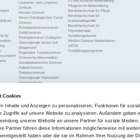
PJ und Ärztliche Weiterbildung
Leukämie- und Lymphom-
Pflegerische Weiterbildung
Zentrum
endorf
Berufsfachschule für Pflege
Hernien-Zentrum
Berufsfachschule für
Neuro-Onkologisches Tumor-
inikum
Krankenpflegehilfe
Zentrum
Berufsfachschule für
Prostatakarzinomzentrum
Physiotherapie
Gefäßzentrum
ik für
Ausbildungsberufe
Perinatalzentrum Ostbayern
medizin
Medizin Campus Niederbayern
Überregionale Stroke Unit
fing
(MCN)
Deggendorf
u
Fortbildungsprogramm
Regionales Traumazentrum
sychiatrie
Zentrum für Altersmedizin
ante
Sozialpädiatrisches Zentrum
PalliativZentrum
Diabeteszentrum
Überregionale Telemedizin
Nephrologische
Schwerpunkteinheit
Zentrum für Schmerzmedizin
t Cookies
Zentrum für robotische Chirurgie
 Inhalte und Anzeigen zu personalisieren, Funktionen für sozia
Pflege
e Zugriffe auf unsere Website zu analysieren. Außerdem geben w
Auf den Stationen
rwendung unserer Website an unsere Partner für soziale Medien
Intensivstationen
Dialyse
re Partner führen diese Informationen möglicherweise mit weite
Operationsbereich
ereitgestellt haben oder die sie im Rahmen Ihrer Nutzung der D
Notaufnahme