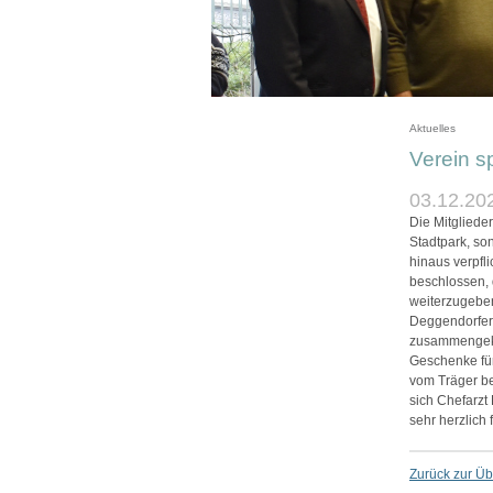
Aktuelles
Verein s
03.12.20
Die Mitgliede
Stadtpark, son
hinaus verpfli
beschlossen, 
weiterzugeben
Deggendorfer 
zusammengeko
Geschenke für
vom Träger be
sich Chefarzt
sehr herzlich
Zurück zur Üb