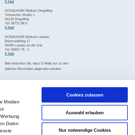
E-Mail
DONAUISAR Klinikum Dingolfing
Teisbacher Straße 1
84130 Dingolfing
Tel: 08731 88 0
E-Mail
DONAUISAR Klinikum Landau
Bayerwaldring 17
94405 Landau an der Isar
Tel: 09951 75 - 1
E-Mail
Bitte beachten Sie, dass E-Mails nur zu den
üblichen Bürozeiten abgerufen werden.
Cookies zulassen
le Medien
ir
Auswahl erlauben
, Werbung
ren Daten
Nur notwendige Cookies
ienste