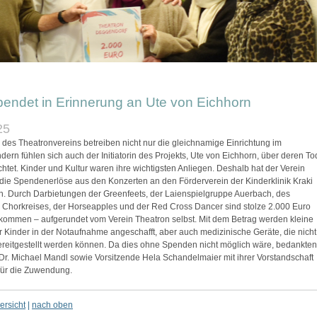
pendet in Erinnerung an Ute von Eichhorn
25
r des Theatronvereins betreiben nicht nur die gleichnamige Einrichtung im
dern fühlen sich auch der Initiatorin des Projekts, Ute von Eichhorn, über deren To
chtet. Kinder und Kultur waren ihre wichtigsten Anliegen. Deshalb hat der Verein
die Spendenerlöse aus den Konzerten an den Förderverein der Kinderklinik Kraki
. Durch Darbietungen der Greenfeets, der Laienspielgruppe Auerbach, des
Chorkreises, der Horseapples und der Red Cross Dancer sind stolze 2.000 Euro
mmen – aufgerundet vom Verein Theatron selbst. Mit dem Betrag werden kleine
 Kinder in der Notaufnahme angeschafft, aber auch medizinische Geräte, die nicht
reitgestellt werden können. Da dies ohne Spenden nicht möglich wäre, bedankten
 Dr. Michael Mandl sowie Vorsitzende Hela Schandelmaier mit ihrer Vorstandschaft
 für die Zuwendung.
ersicht
|
nach oben