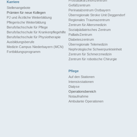
Prostatakarzinomzentrum
Karriere
Gefäßzentrum
Stellenangebote
Perinatalzentrum Ostbayern
Prämien für neue Kollegen
Überregionale Stroke Unit Deggendorf
PJ und Ärztliche Weiterbildung
Regionales Traumazentrum
Pflegerische Weiterbildung
Zentrum für Altersmedizin
Berufsfachschule für Pflege
Sozialpädiatrisches Zentrum
Berufsfachschule für Krankenpflegehilfe
PalliativZentrum
Berufsfachschule für Physiotherapie
Diabeteszentrum
Ausbildungsberufe
Überregionale Telemedizin
Medizin Campus Niederbayern (MCN)
Nephrologische Schwerpunkteinheit
Fortbildungsprogramm
Zentrum für Schmerzmedizin
Zentrum für robotische Chirurgie
Pflege
Auf den Stationen
Intensivstationen
Dialyse
Operationsbereich
Notaufnahme
Ambulante Operationen