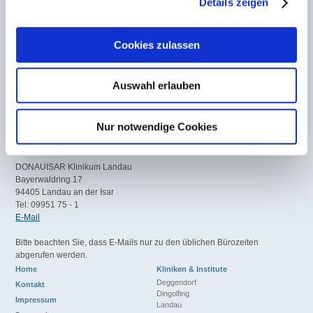
Details zeigen
DONAUISAR Klinikum Deggendorf
Perlasberger Str. 41
94469 Deggendorf
Cookies zulassen
Telefon: 0991/380-0
E-Mail
Auswahl erlauben
DONAUISAR Klinikum Dingolfing
Teisbacher Straße 1
84130 Dingolfing
Nur notwendige Cookies
Tel: 08731 88 0
E-Mail
DONAUISAR Klinikum Landau
Bayerwaldring 17
94405 Landau an der Isar
Tel: 09951 75 - 1
E-Mail
Bitte beachten Sie, dass E-Mails nur zu den üblichen Bürozeiten
abgerufen werden.
Home
Kliniken & Institute
Deggendorf
Kontakt
Dingolfing
Impressum
Landau