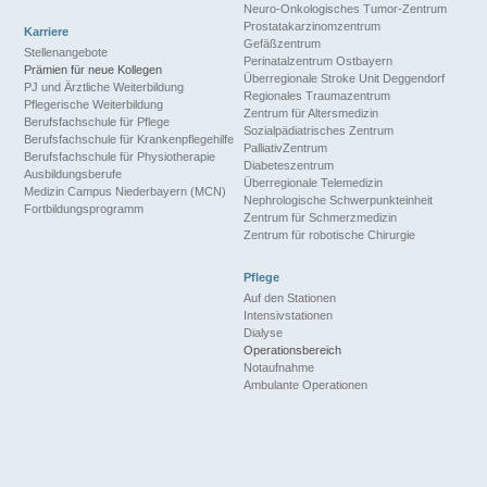
Neuro-Onkologisches Tumor-Zentrum
Prostatakarzinomzentrum
Karriere
Gefäßzentrum
Stellenangebote
Perinatalzentrum Ostbayern
Prämien für neue Kollegen
Überregionale Stroke Unit Deggendorf
PJ und Ärztliche Weiterbildung
Regionales Traumazentrum
Pflegerische Weiterbildung
Zentrum für Altersmedizin
Berufsfachschule für Pflege
Sozialpädiatrisches Zentrum
Berufsfachschule für Krankenpflegehilfe
PalliativZentrum
Berufsfachschule für Physiotherapie
Diabeteszentrum
Ausbildungsberufe
Überregionale Telemedizin
Medizin Campus Niederbayern (MCN)
Nephrologische Schwerpunkteinheit
Fortbildungsprogramm
Zentrum für Schmerzmedizin
Zentrum für robotische Chirurgie
Pflege
Auf den Stationen
Intensivstationen
Dialyse
Operationsbereich
Notaufnahme
Ambulante Operationen