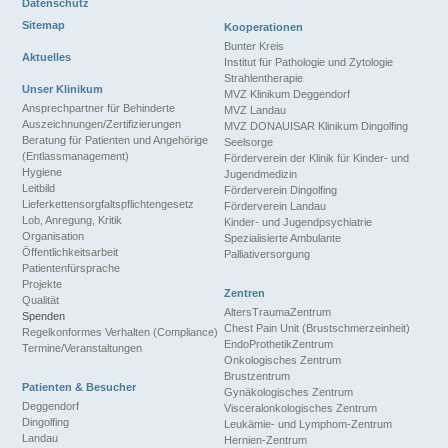
Datenschutz
Sitemap
Kooperationen
Bunter Kreis
Aktuelles
Institut für Pathologie und Zytologie
Strahlentherapie
Unser Klinikum
MVZ Klinikum Deggendorf
Ansprechpartner für Behinderte
MVZ Landau
Auszeichnungen/Zertifizierungen
MVZ DONAUISAR Klinikum Dingolfing
Beratung für Patienten und Angehörige
Seelsorge
(Entlassmanagement)
Förderverein der Klinik für Kinder- und
Hygiene
Jugendmedizin
Leitbild
Förderverein Dingolfing
Lieferkettensorgfaltspflichtengesetz
Förderverein Landau
Lob, Anregung, Kritik
Kinder- und Jugendpsychiatrie
Organisation
Spezialisierte Ambulante
Öffentlichkeitsarbeit
Palliativersorgung
Patientenfürsprache
Projekte
Zentren
Qualität
AltersTraumaZentrum
Spenden
Chest Pain Unit (Brustschmerzeinheit)
Regelkonformes Verhalten (Compliance)
EndoProthetikZentrum
Termine/Veranstaltungen
Onkologisches Zentrum
Brustzentrum
Patienten & Besucher
Gynäkologisches Zentrum
Deggendorf
Visceralonkologisches Zentrum
Dingolfing
Leukämie- und Lymphom-Zentrum
Landau
Hernien-Zentrum