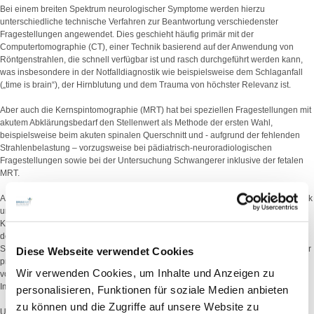
Bei einem breiten Spektrum neurologischer Symptome werden hierzu
unterschiedliche technische Verfahren zur Beantwortung verschiedenster
Fragestellungen angewendet. Dies geschieht häufig primär mit der
Computertomographie (CT), einer Technik basierend auf der Anwendung von
Röntgenstrahlen, die schnell verfügbar ist und rasch durchgeführt werden kann,
was insbesondere in der Notfalldiagnostik wie beispielsweise dem Schlaganfall
(„time is brain“), der Hirnblutung und dem Trauma von höchster Relevanz ist.
Aber auch die Kernspintomographie (MRT) hat bei speziellen Fragestellungen mit
akutem Abklärungsbedarf den Stellenwert als Methode der ersten Wahl,
beispielsweise beim akuten spinalen Querschnitt und - aufgrund der fehlenden
Strahlenbelastung – vorzugsweise bei pädiatrisch-neuroradiologischen
Fragestellungen sowie bei der Untersuchung Schwangerer inklusive der fetalen
MRT.
Als weitere diagnostische Methoden stehen die konventionelle Röntgendiagnostik
unter anderem zum Nachweis oder Ausschluss von Frakturen, bei postoperativen
Kontrollen und Durchleuchtungsuntersuchungen zur Verfügung, letztere auch bei
der Myelographie, einer Spezialuntersuchung des liquorgefüllten
Spinalkanalraumes, zur Diagnostik von Nervenwurzelreizungen im Rahmen einer
Diese Webseite verwendet Cookies
präoperativen probatorischen periradikulären Wurzeltherapie, bei Infiltrationen
Wir verwenden Cookies, um Inhalte und Anzeigen zu
von Facettengelenken oder der Iliosakralgelenke wie auch zur Darstellung von
Implantaten bei z.B. Shunt-versorgten Patienten.
personalisieren, Funktionen für soziale Medien anbieten
zu können und die Zugriffe auf unsere Website zu
Unser Zentrum bietet Ihnen dieses umfangreiche bildgebende und